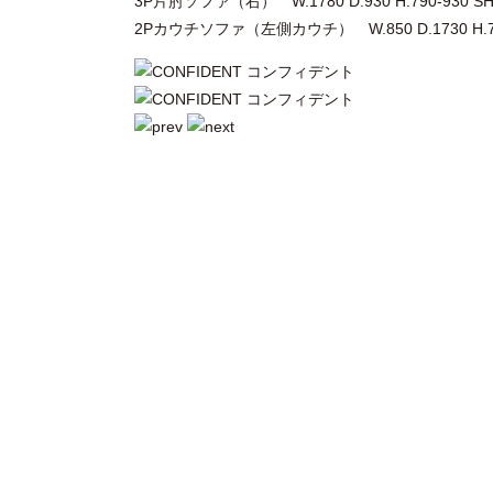
3P片肘ソファ（右） W.1780 D.930 H.790-930 SH
2Pカウチソファ（左側カウチ） W.850 D.1730 H.790