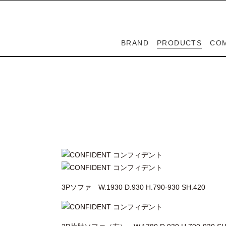
BRAND
PRODUCTS
CO
SPIGA
PEDRALI
LAPALMA
CASABLANCA
ZOEPPRITZ
CO
DE
SPIGA
ADVANCE
PEDRALI
LAPALMA
CASABLANCA
ZOEPPRITZ
スピガ
ペドラリ
ラパルマ
カサブランカ
ゼプリッツ
カ
デ
スピガ
アドバンス
ペドラリ
ラパルマ
カサブランカ
ゼプリッツ
3Pソファ W.1930 D.930 H.790-930 SH.420