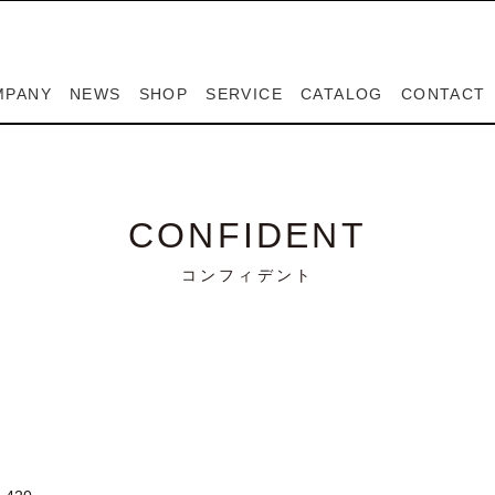
MPANY
NEWS
SHOP
SERVICE
CATALOG
CONTACT
MPANY
SIGNERS
SPIGA
PEDRALI
LAPALMA
CASABLANCA
CONTACT
RESERVE
ンパニー
ザイナー
スピガ
ペドラリ
ラパルマ
カサブランカ
お問い合わせ
ご来店予約フ
CONFIDENT
コンフィデント