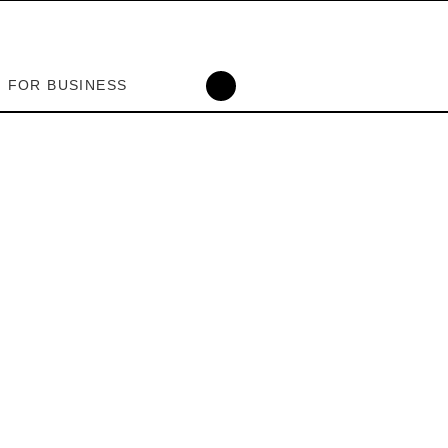
FOR BUSINESS
|MEMBERSHIP
 INOUTLIVING
｜メンバー登録
ォーム