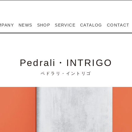
MPANY
NEWS
SHOP
SERVICE
CATALOG
CONTACT
MPANY
SIGNERS
SPIGA
PEDRALI
LAPALMA
CASABLANCA
CONTACT
RESERVE
ンパニー
ザイナー
スピガ
ペドラリ
ラパルマ
カサブランカ
お問い合わせ
ご来店予約フ
Pedrali・INTRIGO
ペドラリ・イントリゴ