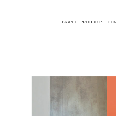
BRAND
PRODUCTS
CO
SPIGA
PEDRALI
LAPALMA
CASABLANCA
ZOEPPRITZ
SPIGA
ADVANCE
PEDRALI
LAPALMA
CASABLANCA
ZOEPPRITZ
CO
DE
スピガ
ペドラリ
ラパルマ
カサブランカ
ゼプリッツ
スピガ
アドバンス
ペドラリ
ラパルマ
カサブランカ
ゼプリッツ
カ
デ