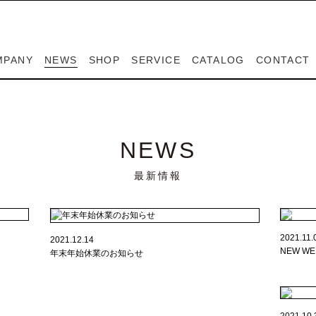
MPANY
NEWS
SHOP
SERVICE
CATALOG
CONTACT
MPANY
SIGNERS
SPIGA
PEDRALI
LAPALMA
CASABLANCA
CONTACT
RESERVE
ンパニー
ザイナー
スピガ
ペドラリ
ラパルマ
カサブランカ
お問い合わせ
ご来店予約フ
NEWS
最新情報
2021.11.
2021.12.14
NEW 
年末年始休業のお知らせ