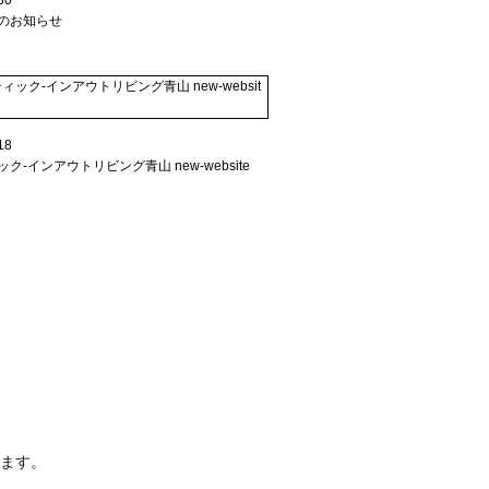
30
のお知らせ
18
ク-インアウトリビング青山 new-website
ます。