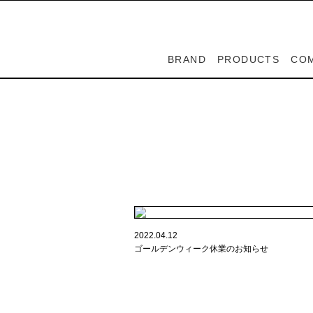
BRAND
PRODUCTS
CO
SPIGA
PEDRALI
LAPALMA
CASABLANCA
ZOEPPRITZ
SPIGA
ADVANCE
PEDRALI
LAPALMA
CASABLANCA
ZOEPPRITZ
CO
DE
スピガ
ペドラリ
ラパルマ
カサブランカ
ゼプリッツ
スピガ
アドバンス
ペドラリ
ラパルマ
カサブランカ
ゼプリッツ
カ
デ
2022.04.12
ゴールデンウィーク休業のお知らせ