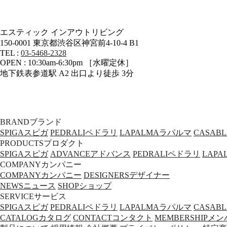
エスティック インアウトリビング
150-0001 東京都渋谷区神宮前4-10-4 B1
TEL :
03-5468-2328
OPEN : 10:30am-6:30pm ［水曜定休］
地下鉄表参道駅 A2 出口より徒歩 3分
BRAND
ブランド
SPIGA
スピガ
PEDRALI
ペドラリ
LAPALMA
ラパルマ
CASAB
PRODUCTS
プロダクト
SPIGA
スピガ
ADVANCE
アドバンス
PEDRALI
ペドラリ
LAPA
COMPANY
カンパニー
COMPANY
カンパニー
DESIGNERS
デザイナー
NEWS
ニュース
SHOP
ショップ
SERVICE
サービス
SPIGA
スピガ
PEDRALI
ペドラリ
LAPALMA
ラパルマ
CASAB
CATALOG
カタログ
CONTACT
コンタクト
MEMBERSHIP
メン