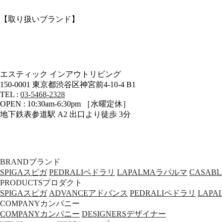
【取り扱いブランド】
エスティック インアウトリビング
150-0001 東京都渋谷区神宮前4-10-4 B1
TEL :
03-5468-2328
OPEN : 10:30am-6:30pm ［水曜定休］
地下鉄表参道駅 A2 出口より徒歩 3分
BRAND
ブランド
SPIGA
スピガ
PEDRALI
ペドラリ
LAPALMA
ラパルマ
CASAB
PRODUCTS
プロダクト
SPIGA
スピガ
ADVANCE
アドバンス
PEDRALI
ペドラリ
LAPA
COMPANY
カンパニー
COMPANY
カンパニー
DESIGNERS
デザイナー